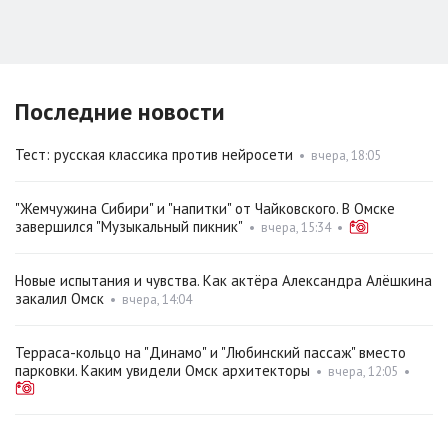
Последние новости
Тест: русская классика против нейросети
•
вчера, 18:05
"Жемчужина Сибири" и "напитки" от Чайковского. В Омске
завершился "Музыкальный пикник"
•
вчера, 15:34
•
Новые испытания и чувства. Как актёра Александра Алёшкина
закалил Омск
•
вчера, 14:04
Терраса-кольцо на "Динамо" и "Любинский пассаж" вместо
парковки. Каким увидели Омск архитекторы
•
вчера, 12:05
•