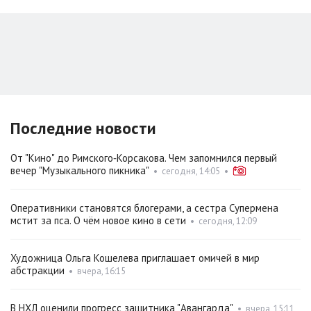
Последние новости
От "Кино" до Римского‑Корсакова. Чем запомнился первый
вечер "Музыкального пикника"
•
сегодня, 14:05
•
Оперативники становятся блогерами, а сестра Супермена
мстит за пса. О чём новое кино в сети
•
сегодня, 12:09
Художница Ольга Кошелева приглашает омичей в мир
абстракции
•
вчера, 16:15
В НХЛ оценили прогресс защитника "Авангарда"
•
вчера, 15:11