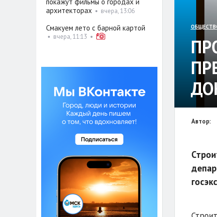
покажут фильмы о городах и
архитекторах
•
вчера, 13:06
Смакуем лето с барной картой
ОБЩЕСТВ
•
вчера, 11:13
•
ПР
ПР
ДО
Автор:
Строи
депар
госэк
Строит