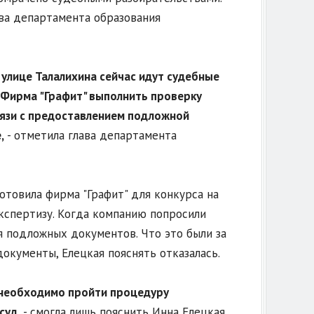
ава департамента образования
 улице Талалихина сейчас идут судебные
 Фирма "Графит" выполнить проверку
вязи с предоставлением подложной
,
- отметила глава департамента
отовила фирма "Графит" для конкурса на
кспертизу. Когда компанию попросили
 подложных документов. Что это были за
окументы, Елецкая пояснять отказалась.
, необходимо пройти процедуру
суд,
- смогла лишь пояснить Инна Елецкая.