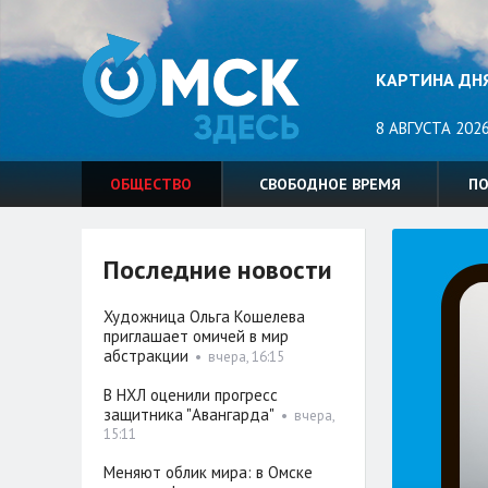
КАРТИНА ДН
8 АВГУСТА 2026
ОБЩЕСТВО
СВОБОДНОЕ ВРЕМЯ
П
Последние новости
Художница Ольга Кошелева
приглашает омичей в мир
абстракции
•
вчера, 16:15
В НХЛ оценили прогресс
защитника "Авангарда"
•
вчера,
15:11
Меняют облик мира: в Омске