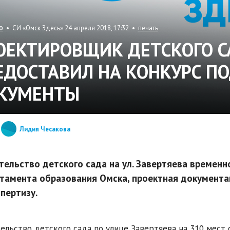
• СИ «Омск Здесь» 24 апреля 2018, 17:32 •
печать
О
ОЕКТИРОВЩИК ДЕТСКОГО С
ЕДОСТАВИЛ НА КОНКУРС 
КУМЕНТЫ
Лидия Чесакова
тельство детского сада на ул. Завертяева временно
тамента образования Омска, проектная документа
спертизу.
ельство детского сада по улице Завертяева на 310 мест