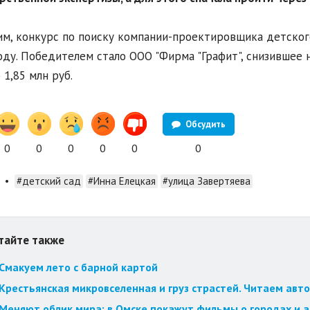
м, конкурс по поиску компании-проектировщика детского 
оду. Победителем стало ООО "Фирма "Графит", снизившее 
 1,85 млн руб.
Обсудить
0
0
0
0
0
0
•
#детский сад
#Инна Елецкая
#улица Завертяева
тайте также
Смакуем лето с барной картой
Крестьянская микровселенная и груз страстей. Читаем авт
Меняют облик мира: в Омске покажут фильмы о городах и 