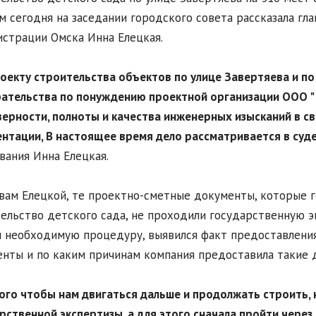
м сегодня на заседании городского совета рассказала гл
страции Омска Инна Елецкая.
роекту строительства объектов по улице Завертяева и по
ательства по понуждению проектной организации ООО "
ерности, полноты и качества инженерных изысканий в с
нтации, В настоящее время дело рассматривается в суде
вания Инна Елецкая.
вам Елецкой, те проектно-сметные документы, которые г
ельство детского сада, не проходили государственную э
 необходимую процедуру, выявился факт предоставления
нты и по каким причинам компания предоставила такие д
того чтобы нам двигаться дальше и продолжать строить
рственной экспертизы, а для этого сначала пройти через 