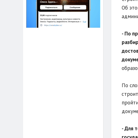
Об это
админи
- По п
разбир
достов
докуме
образо
По сло
строит
пройти
докуме
- Для 
госуда