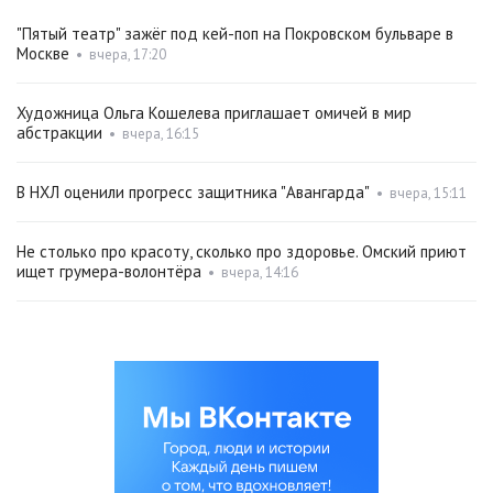
"Пятый театр" зажёг под кей-поп на Покровском бульваре в
Москве
•
вчера, 17:20
Художница Ольга Кошелева приглашает омичей в мир
абстракции
•
вчера, 16:15
В НХЛ оценили прогресс защитника "Авангарда"
•
вчера, 15:11
Не столько про красоту, сколько про здоровье. Омский приют
ищет грумера-волонтёра
•
вчера, 14:16