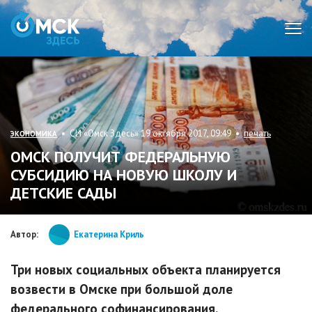
Мен
• СИ «Омск Здесь» 19 октября 2017, 09:49 •
печать
ЭКОНОМИКА
ОМСК ПОЛУЧИТ ФЕДЕРАЛЬНУЮ
СУБСИДИЮ НА НОВУЮ ШКОЛУ И
ДЕТСКИЕ САДЫ
Автор:
Екатерина Криль
Три новых социальных объекта планируется
возвести в Омске при большой доле
федерального софинансирования.