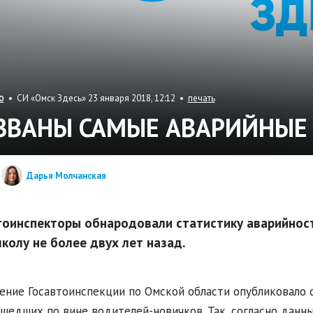
• СИ «Омск Здесь» 23 января 2018, 12:12 •
печать
О
ЗВАНЫ САМЫЕ АВАРИЙНЫЕ
Дарья Молчанская
тоинспекторы обнародовали статистику аварийнос
колу не более двух лет назад.
ение Госавтоинспекции по Омской области опубликовало
шедших по вине водителей-новичков. Так, согласно данны