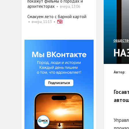
покажут фильмы о городах и
архитекторах
•
вчера, 13:06
Смакуем лето с барной картой
•
вчера, 11:13
•
ОБЩЕСТВ
НА
Автор:
Госав
автош
Управл
произо