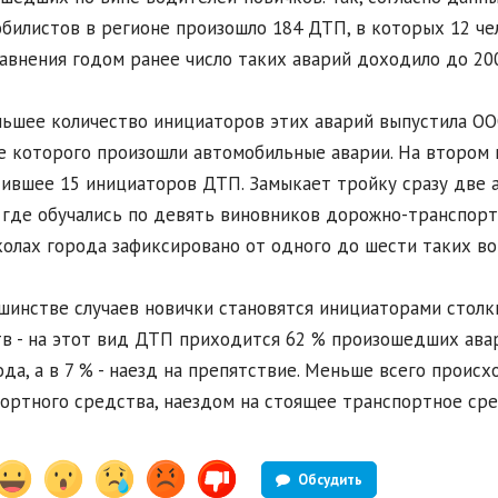
билистов в регионе произошло 184 ДТП, в которых 12 чел
авнения годом ранее число таких аварий доходило до 200
ьшее количество инициаторов этих аварий выпустила ОООО
е которого произошли автомобильные аварии. На втором 
ившее 15 инициаторов ДТП. Замыкает тройку сразу две а
, где обучались по девять виновников дорожно-транспор
олах города зафиксировано от одного до шести таких во
шинстве случаев новички становятся инициаторами столк
в - на этот вид ДТП приходится 62 % произошедших авари
да, а в 7 % - наезд на препятствие. Меньше всего прои
ортного средства, наездом на стоящее транспортное сре
Обсудить