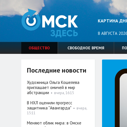
КАРТИНА ДН
8 АВГУСТА 2026
ОБЩЕСТВО
СВОБОДНОЕ ВРЕМЯ
П
Последние новости
Художница Ольга Кошелева
приглашает омичей в мир
абстракции
•
вчера, 16:15
В НХЛ оценили прогресс
защитника "Авангарда"
•
вчера,
15:11
Меняют облик мира: в Омске