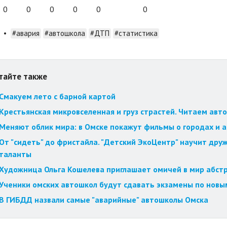
0
0
0
0
0
0
•
#авария
#автошкола
#ДТП
#статистика
тайте также
Смакуем лето с барной картой
Крестьянская микровселенная и груз страстей. Читаем авт
Меняют облик мира: в Омске покажут фильмы о городах и 
От "сидеть" до фристайла. "Детский ЭкоЦентр" научит друж
таланты
Художница Ольга Кошелева приглашает омичей в мир абст
Ученики омских автошкол будут сдавать экзамены по новы
В ГИБДД назвали самые "аварийные" автошколы Омска