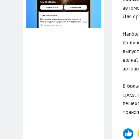
автомо
Для ср
Наибол
по вин
выпуст
волна"
автошк
В боль
средст
пешехо
трансп