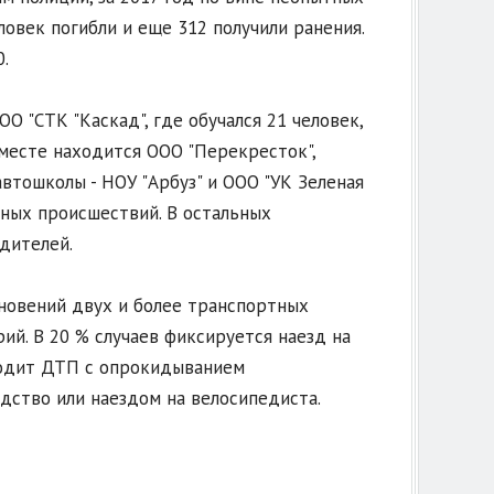
овек погибли и еще 312 получили ранения.
.
 "СТК "Каскад", где обучался 21 человек,
месте находится ООО "Перекресток",
втошколы - НОУ "Арбуз" и ООО "УК Зеленая
тных происшествий. В остальных
дителей.
новений двух и более транспортных
й. В 20 % случаев фиксируется наезд на
сходит ДТП с опрокидыванием
дство или наездом на велосипедиста.