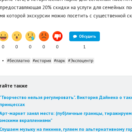
 предоставляющая 20% скидки на услуги для семейных посе
мя которой экскурсии можно посетить с существенной с
Обсудить
0
0
0
0
0
1
•
#бесплатно
#история
#парк
#Экспоцентр
тайте также
"Творчество нельзя регулировать". Виктория Дайнеко о так
принцессах
Арт-маркет занял место: (пуб)личные границы, тиражируем
омскими вкраплениями"
Слушаем музыку на пикнике, гуляем по альтернативному го