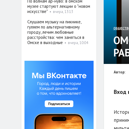
По волнам ар-нуво: в омском
музее стартуют лекции о "новом
искусстве"
•
вчера, 13:13
Слушаем музыку на пикнике,
гуляем по альтернативному
ОБЩЕСТВ
городу, лечим любовные
ОМ
расстройства: чем заняться в
Омске в выходные
•
вчера, 10:04
РА
Автор:
Вход 
Истори
приним
мульти