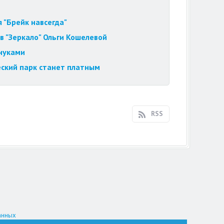
 "Брейк навсегда"
в "Зеркало" Ольги Кошелевой
внуками
еский парк станет платным
RSS
анных