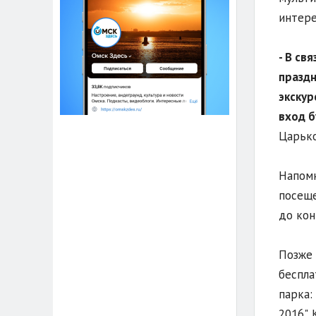
интере
- В св
праздн
экскур
вход б
Царько
Напомн
посеще
до кон
Позже 
беспла
парка:
2016".