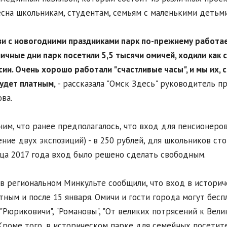
сна школьникам, студентам, семьям с маленькими детьми
язи с новогодними праздниками парк по-прежнему работае
ичные дни парк посетили 5,5 тысячи омичей, ходили как 
сии. Очень хорошо работали "счастливые часы", и мы их, 
удет платным,
- рассказала "Омск Здесь" руководитель п
ва.
им, что ранее предполагалось, что вход для пенсионеров 
ние двух экспозиций) - в 250 рублей, для школьников сто
ца 2017 года вход было решено сделать свободным.
в региональном Минкульте сообщили, что вход в историче
тным и после 15 января. Омичи и гости города могут бес
 "Рюриковичи", "Романовы", "От великих потрясений к Вели
 Кроме того, в историческом парке для семейных посети