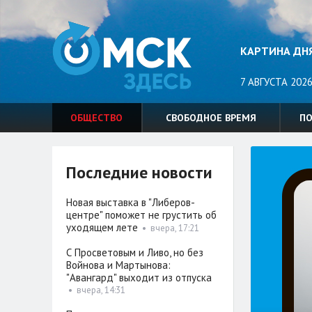
КАРТИНА ДН
7 АВГУСТА 2026
ОБЩЕСТВО
СВОБОДНОЕ ВРЕМЯ
П
Последние новости
Новая выставка в "Либеров-
центре" поможет не грустить об
уходящем лете
•
вчера, 17:21
С Просветовым и Ливо, но без
Войнова и Мартынова:
"Авангард" выходит из отпуска
•
вчера, 14:31