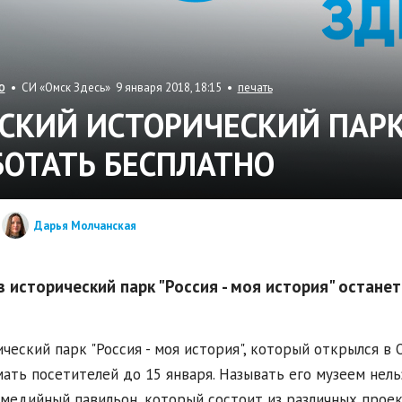
• СИ «Омск Здесь» 9 января 2018, 18:15 •
печать
О
СКИЙ ИСТОРИЧЕСКИЙ ПАР
БОТАТЬ БЕСПЛАТНО
Дарья Молчанская
в исторический парк "Россия - моя история" остане
ческий парк "Россия - моя история", который открылся в
ать посетителей до 15 января. Называть его музеем нельз
медийный павильон, который состоит из различных проек