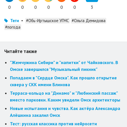
0
0
0
0
0
0
3
Теги
•
#Обь-Иртышское УГМС
#Ольга Демидова
#погода
Читайте также
"Жемчужина Сибири" и "напитки" от Чайковского. В
Омске завершился "Музыкальный пикник"
Попадаем в "Сердце Омска". Как прошло открытие
сквера у СКК имени Блинова
Терраса-кольцо на "Динамо" и "Любинский пассаж"
вместо парковки. Каким увидели Омск архитекторы
Новые испытания и чувства. Как актёра Александра
Алёшкина закалил Омск
Тест: русская классика против нейросети