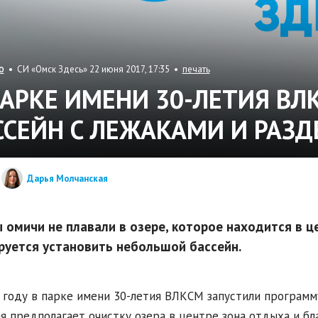
• СИ «Омск Здесь» 22 июня 2017, 17:35 •
печать
О
ПАРКЕ ИМЕНИ 30-ЛЕТИЯ ВЛ
ССЕЙН С ЛЕЖАКАМИ И РАЗ
Дарья Молчанская
 омичи не плавали в озере, которое находится в ц
руется установить небольшой бассейн.
 году в парке имени 30-летия ВЛКСМ запустили программ
я предполагает очистку озера в центре зона отдыха и бл