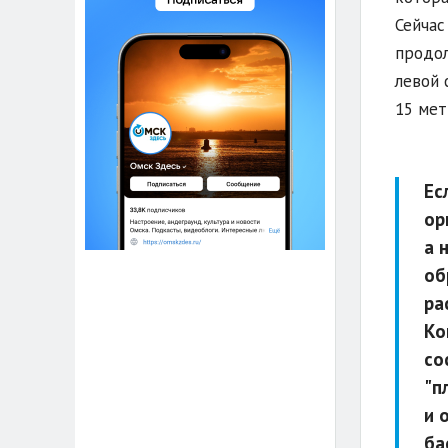
Сейчас
продол
левой 
15 мет
Ес
ор
а 
об
ра
Ко
со
"п
и 
ба