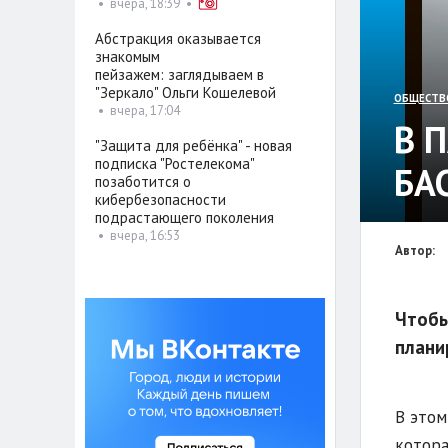
•
вчера, 18:39
•
Абстракция оказывается
знакомым
пейзажем: заглядываем в
"Зеркало" Ольги Кошелевой
ОБЩЕСТВ
•
вчера, 17:04
В 
"Защита для ребёнка" - новая
подписка "Ростелекома"
БА
позаботится о
кибербезопасности
подрастающего поколения
•
вчера, 16:53
Автор:
Чтобы
плани
В этом
котора