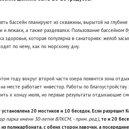
ять бассейн планируют из скважины, вырытой на глубине
и и лежаки, а также раздевалки. Пользование бассейном б
а здоровья, которая популярна в санаториях: желоб засып
одят по нему, как по морскому дну.
этом году вокруг второй части озера появится зона отды
 на месте работает инвестор. Работы по благоустройству
ить к концу июля, но первые результаты отдыхающие смо
т установлена 20
мостиков и 10
беседок. Если разрешит 
ор парка имени 30-летия ВЛКСМ, - прим. ред.)
, то и 20
бесе
 из поликарбоната, с обеих сторон лавочки, а посередине 