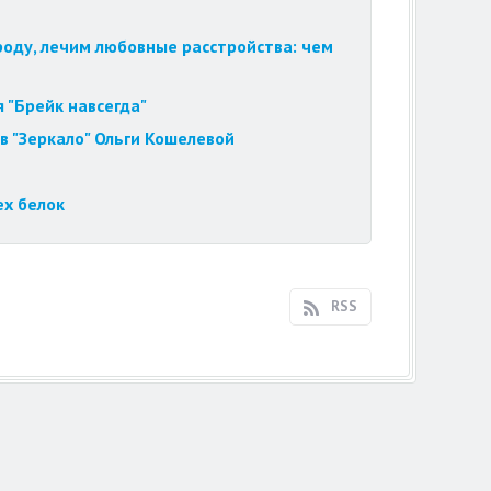
роду, лечим любовные расстройства: чем
 "Брейк навсегда"
в "Зеркало" Ольги Кошелевой
ех белок
RSS