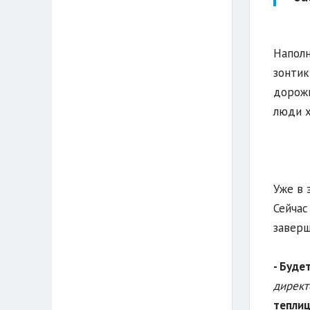
Наполн
зонтик
дорожк
люди х
Уже в 
Сейчас
заверш
- Буде
директ
теплиц