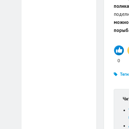
полика
подели
можно 
порыба
0
Теги
Чи