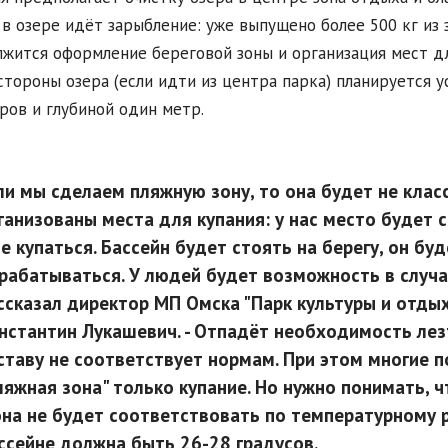
 в озере идёт зарыбление: уже выпущено более 500 кг из
жится оформление береговой зоны и организация мест дл
стороны озера (если идти из центра парка) планируется 
ров и глубиной один метр.
ли мы сделаем пляжную зону, то она будет не класс
ганизованы места для купания: у нас место будет с
не купаться. Бассейн будет стоять на берегу, он бу
рабатываться. У людей будет возможность в случа
ссказал директор МП Омска "Парк культуры и отды
нстантин Лукашевич. - Отпадёт необходимость лез
ставу не соответствует нормам. При этом многие 
ляжная зона" только купание. Но нужно понимать, ч
она не будет соответствовать по температурному 
ссейне должна быть 26-28 градусов.