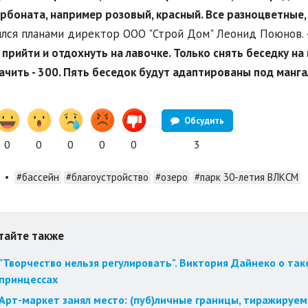
рбоната, например розовый, красный. Все разноцветные,
лся планами директор ООО "Строй Дом" Леонид Поюнов.
прийти и отдохнуть на лавочке. Только снять беседку на 
чить - 300. Пять беседок будут адаптированы под манга
Обсудить
0
0
0
0
0
3
•
#бассейн
#благоустройство
#озеро
#парк 30-летия ВЛКСМ
тайте также
"Творчество нельзя регулировать". Виктория Дайнеко о так
принцессах
Арт-маркет занял место: (пуб)личные границы, тиражируем