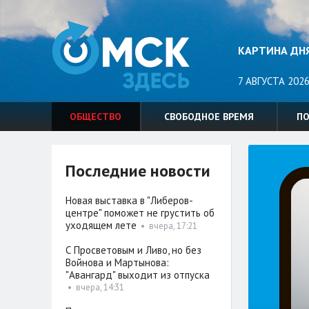
КАРТИНА ДН
7 АВГУСТА 2026
ОБЩЕСТВО
СВОБОДНОЕ ВРЕМЯ
П
Последние новости
Новая выставка в "Либеров-
центре" поможет не грустить об
уходящем лете
•
вчера, 17:21
С Просветовым и Ливо, но без
Войнова и Мартынова:
"Авангард" выходит из отпуска
•
вчера, 14:31