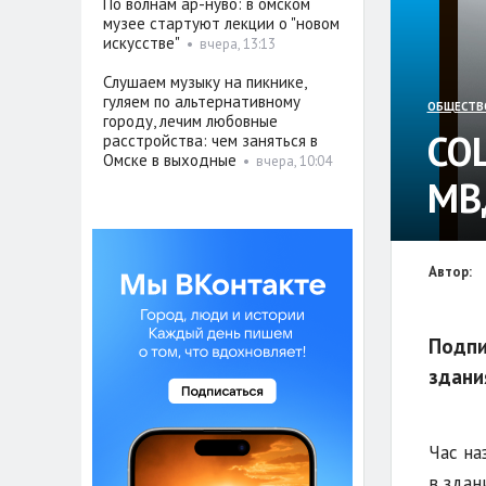
По волнам ар-нуво: в омском
музее стартуют лекции о "новом
искусстве"
•
вчера, 13:13
Слушаем музыку на пикнике,
гуляем по альтернативному
ОБЩЕСТВ
городу, лечим любовные
СО
расстройства: чем заняться в
Омске в выходные
•
вчера, 10:04
МВ
Автор:
Подпи
здани
Час на
в здан