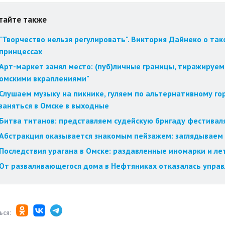
тайте также
"Творчество нельзя регулировать". Виктория Дайнеко о так
принцессах
Арт-маркет занял место: (пуб)личные границы, тиражируем
омскими вкраплениями"
Слушаем музыку на пикнике, гуляем по альтернативному го
заняться в Омске в выходные
Битва титанов: представляем судейскую бригаду фестиваля
Абстракция оказывается знакомым пейзажем: заглядываем 
Последствия урагана в Омске: раздавленные иномарки и 
От разваливающегося дома в Нефтяниках отказалась упра
ься: