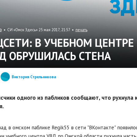
• СИ «Омск Здесь» 25 мая 2017, 21:57 •
печать
О
ЦСЕТИ: В УЧЕБНОМ ЦЕНТР
Д ОБРУШИЛАСЬ СТЕНА
Виктория Стрельникова
счики одного из пабликов сообщают, что рухнула 
я.
зад в омском паблике Regik55 в сети "ВКонтакте" появило
ии учебного центра УВД по Омской области рухнула часть