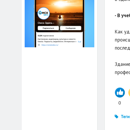
- В уч
Как уд
происш
послед
Здание
профес
0
Теги