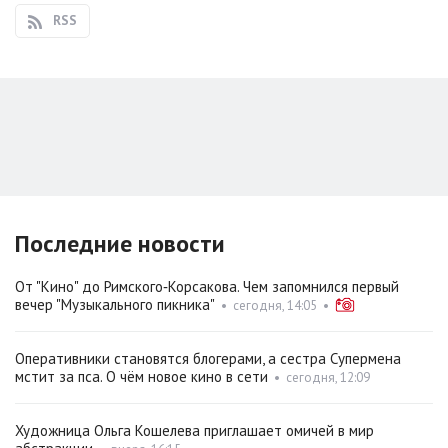
RSS
Последние новости
От "Кино" до Римского‑Корсакова. Чем запомнился первый
вечер "Музыкального пикника"
•
сегодня, 14:05
•
Оперативники становятся блогерами, а сестра Супермена
мстит за пса. О чём новое кино в сети
•
сегодня, 12:09
Художница Ольга Кошелева приглашает омичей в мир