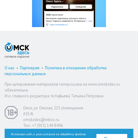
О нас
•
Партнерам
•
Политика в отношении обработки
персональных данных
При цитировании материалов гиперссылка на www.omskzdes.ru
обязательна.
И.о. главного редактора: Астафьева Татьяна Петровна
Омск, ул. Омская, 215 (помещение
А314)
omskzdes@inbox.ru
Тел.: +7 (913) 149 8496
Используя сайт, я даю согласие на обработку файлов