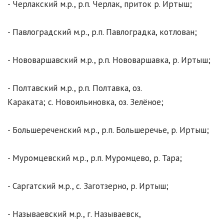
- Черлакский м.р., р.п. Черлак, приток р. Иртыш;
- Павлоградский м.р., р.п. Павлоградка, котлован;
- Нововаршавский м.р., р.п. Нововаршавка, р. Иртыш;
- Полтавский м.р., р.п. Полтавка, оз.
Караката; с. Новоильиновка, оз. Зелёное;
- Большереченский м.р., р.п. Большеречье, р. Иртыш;
- Муромцевский м.р., р.п. Муромцево, р. Тара;
- Саргатский м.р., с. Заготзерно, р. Иртыш;
- Называевский м.р., г. Называевск,