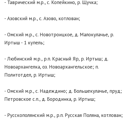
- Таврический м.р., с. Копейкино, р. Щучка;
- Азовский м.р., с. Азово, котлован;
- Омский м.р., с. Новотроицкое, д. Малокулачье, р.
Иртыш - 1 купель;
- Любинский м.р., р.п. Красный Яр, р. Иртыш; д.
Новоархангелка, оз. Новоархангельское; п.
Политотдел, р. Иртыш;
- Омский м.р., с. Надеждино; д. Большекулачье, пруд;
Петровское с.п., д. Бородинка, р. Иртыш;
- Русскополянский м.р., р.п. Русская Поляна, котлован;