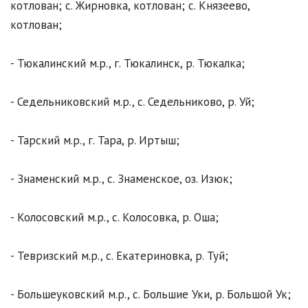
котлован; с. Жирновка, котлован; с. Князеево,
котлован;
- Тюкалинский м.р., г. Тюкалинск, р. Тюкалка;
- Седельниковский м.р., с. Седельниково, р. Уй;
- Тарский м.р., г. Тара, р. Иртыш;
- Знаменский м.р., с. Знаменское, оз. Изюк;
- Колосовский м.р., с. Колосовка, р. Оша;
- Тевризский м.р., с. Екатериновка, р. Туй;
- Большеуковский м.р., с. Большие Уки, р. Большой Ук;