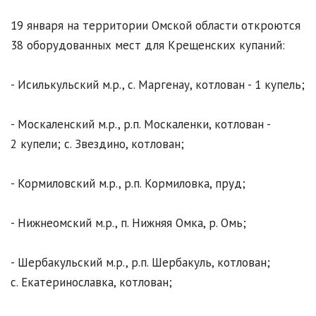
19 января на территории Омской области откроются
38 оборудованных мест для Крещенских купаний:
- Исилькульский м.р., с. Маргенау, котлован - 1 купель;
- Москаленский м.р., р.п. Москаленки, котлован -
2 купели; с. Звездино, котлован;
- Кормиловский м.р., р.п. Кормиловка, пруд;
- Нижнеомский м.р., п. Нижняя Омка, р. Омь;
- Шербакульский м.р., р.п. Шербакуль, котлован;
с. Екатеринославка, котлован;