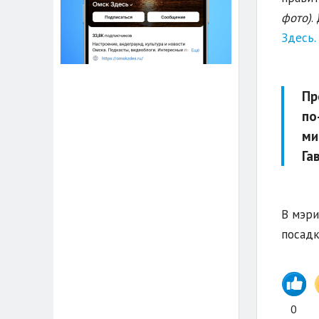
фото)
.
Здесь.
Пр
по
ми
Га
В мэри
посадк
0