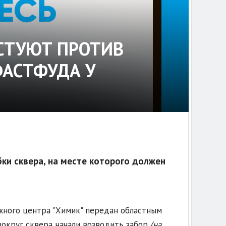
СТУЮТ ПРОТИВ
ФАСТФУДА У
ки сквера, на месте которого должен
жного центра "Химик" передан областным
вокруг сквера начали возводить забор
(на