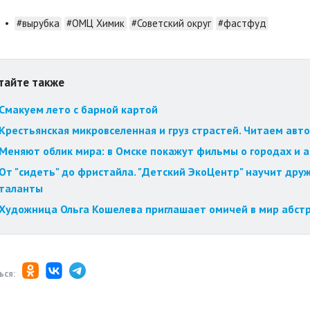
•
#вырубка
#ОМЦ Химик
#Советский округ
#фастфуд
тайте также
Смакуем лето с барной картой
Крестьянская микровселенная и груз страстей. Читаем авт
Меняют облик мира: в Омске покажут фильмы о городах и 
От "сидеть" до фристайла. "Детский ЭкоЦентр" научит друж
таланты
Художница Ольга Кошелева приглашает омичей в мир абст
ься: