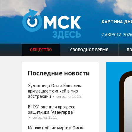
КАРТИНА ДН
7 АВГУСТА 2026
ОБЩЕСТВО
СВОБОДНОЕ ВРЕМЯ
П
Последние новости
Художница Ольга Кошелева
приглашает омичей в мир
абстракции
•
сегодня, 16:15
В НХЛ оценили прогресс
защитника "Авангарда"
•
сегодня, 15:11
Меняют облик мира: в Омске