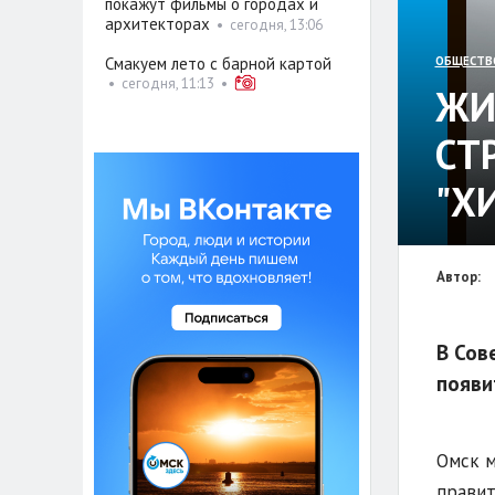
покажут фильмы о городах и
архитекторах
•
сегодня, 13:06
Смакуем лето с барной картой
ОБЩЕСТВ
•
сегодня, 11:13
•
ЖИ
СТ
"Х
Автор:
В Сов
появи
Омск м
правит