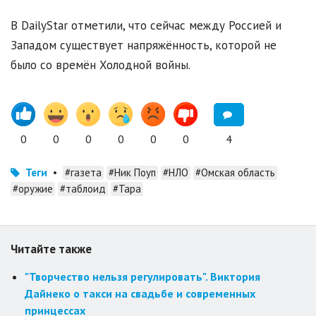
В DailyStar отметили, что сейчас между Россией и
Западом существует напряжённость, которой не
было со времён Холодной войны.
0
0
0
0
0
0
4
Теги
•
#газета
#Ник Поуп
#НЛО
#Омская область
#оружие
#таблоид
#Тара
Читайте также
"Творчество нельзя регулировать". Виктория
Дайнеко о такси на свадьбе и современных
принцессах