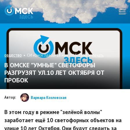
Мен
• СИ «Омск Здесь» 18 мая 2015, 11:55 •
печать
ОБЩЕСТВО
В ОМСКЕ "УМНЫЕ" СВЕТОФОРЫ
РАЗГРУЗЯТ УЛ.10 ЛЕТ ОКТЯБРЯ ОТ
ПРОБОК
Автор:
Варвара Козловская
В этом году в режиме "зелёной волны"
заработает ещё 10 светофорных объектов на
улице 10 лет Октября. Они будут следить за