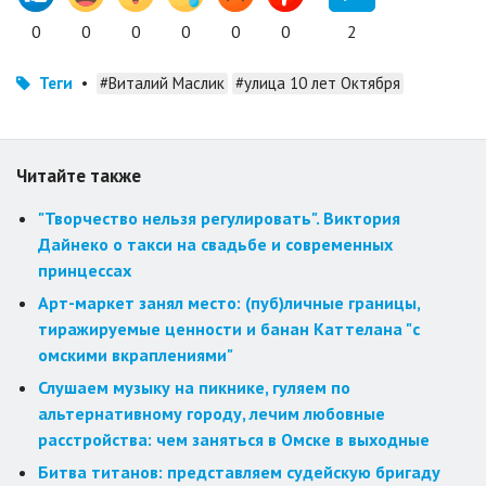
0
0
0
0
0
0
2
Теги
•
#Виталий Маслик
#улица 10 лет Октября
Читайте также
"Творчество нельзя регулировать". Виктория
Дайнеко о такси на свадьбе и современных
принцессах
Арт-маркет занял место: (пуб)личные границы,
тиражируемые ценности и банан Каттелана "с
омскими вкраплениями"
Слушаем музыку на пикнике, гуляем по
альтернативному городу, лечим любовные
расстройства: чем заняться в Омске в выходные
Битва титанов: представляем судейскую бригаду