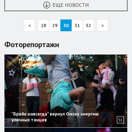
ЕЩЕ НОВОСТИ
<
28
29
30
31
32
>
Фоторепортажи
"Брейк навсегда" вернул Омску энергию
уличных танцев
51