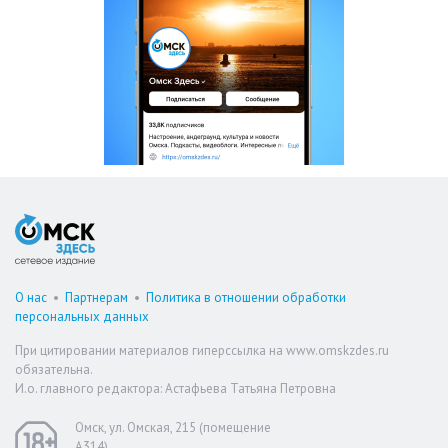
О нас
•
Партнерам
•
Политика в отношении обработки
персональных данных
При цитировании материалов гиперссылка на www.omskzdes.ru
обязательна.
И.о. главного редактора: Астафьева Татьяна Петровна
Омск, ул. Омская, 215 (помещение
А314)