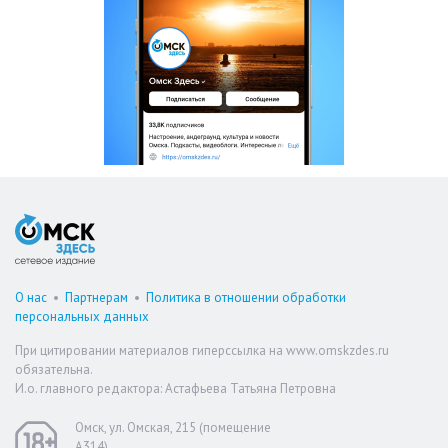
О нас
•
Партнерам
•
Политика в отношении обработки
персональных данных
При цитировании материалов гиперссылка на www.omskzdes.ru
обязательна.
И.о. главного редактора: Астафьева Татьяна Петровна
Омск, ул. Омская, 215 (помещение
А314)