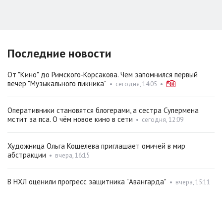
Последние новости
От "Кино" до Римского‑Корсакова. Чем запомнился первый
вечер "Музыкального пикника"
•
сегодня, 14:05
•
Оперативники становятся блогерами, а сестра Супермена
мстит за пса. О чём новое кино в сети
•
сегодня, 12:09
Художница Ольга Кошелева приглашает омичей в мир
абстракции
•
вчера, 16:15
В НХЛ оценили прогресс защитника "Авангарда"
•
вчера, 15:11