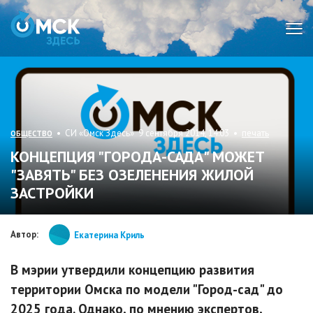
Мен
• СИ «Омск Здесь» 9 сентября 2014, 14:03 •
печать
ОБЩЕСТВО
КОНЦЕПЦИЯ "ГОРОДА-САДА" МОЖЕТ
"ЗАВЯТЬ" БЕЗ ОЗЕЛЕНЕНИЯ ЖИЛОЙ
ЗАСТРОЙКИ
Автор:
Екатерина Криль
В мэрии утвердили концепцию развития
территории Омска по модели "Город-сад" до
2025 года. Однако, по мнению экспертов,