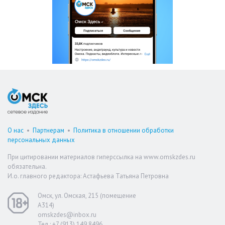
О нас
•
Партнерам
•
Политика в отношении обработки
персональных данных
При цитировании материалов гиперссылка на www.omskzdes.ru
обязательна.
И.о. главного редактора: Астафьева Татьяна Петровна
Омск, ул. Омская, 215 (помещение
А314)
omskzdes@inbox.ru
Тел.: +7 (913) 149 8496