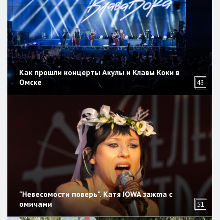
Как прошли концерты Акулы и Клавы Коки в
Омске
43
"Невесомости поверь". Катя IOWA зажгла с
омичами
51