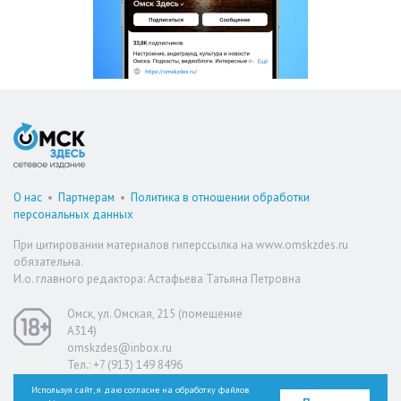
О нас
•
Партнерам
•
Политика в отношении обработки
персональных данных
При цитировании материалов гиперссылка на www.omskzdes.ru
обязательна.
И.о. главного редактора: Астафьева Татьяна Петровна
Омск, ул. Омская, 215 (помещение
А314)
omskzdes@inbox.ru
Тел.: +7 (913) 149 8496
Используя сайт, я даю согласие на обработку файлов