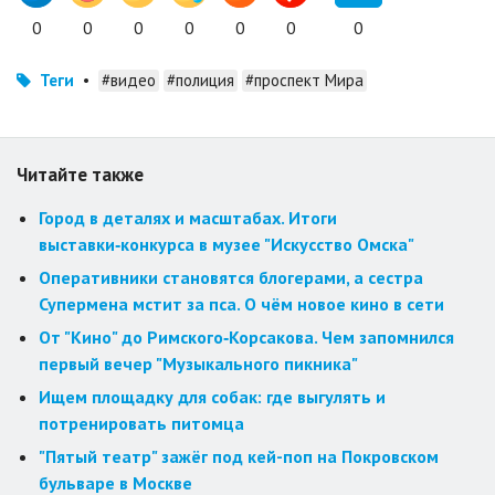
0
0
0
0
0
0
0
Теги
•
#видео
#полиция
#проспект Мира
Читайте также
Город в деталях и масштабах. Итоги
выставки‑конкурса в музее "Искусство Омска"
Оперативники становятся блогерами, а сестра
Супермена мстит за пса. О чём новое кино в сети
От "Кино" до Римского‑Корсакова. Чем запомнился
первый вечер "Музыкального пикника"
Ищем площадку для собак: где выгулять и
потренировать питомца
"Пятый театр" зажёг под кей-поп на Покровском
бульваре в Москве