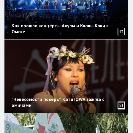
Как прошли концерты Акулы и Клавы Коки в
Омске
43
"Невесомости поверь". Катя IOWA зажгла с
омичами
51