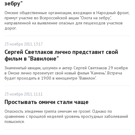
зебру"
Омские общественные организации, входящих в Народный фронт,
примут участие во Всероссийской акции "Охота на зебру",
направленной на выявление опасных для пешеходов участков
дорог.
23 ноября 2011, 13:17
Сергей Светлаков лично представит свой
фильм в "Вавилоне"
Знаменитый квнщик, шоумен и актер Сергей Светлаков 29 ноября
в Омске лично презентует свой новый фильм "Камень". Встреча
будет проходить в 19:00 в киноцентре "Вавилон".
23 ноября 2011, 11:11
Простывать омичи стали чаще
Опасность эпидемии гриппа омичам не грозит. Однако по
сравнению с прошлой неделей уровень простудных заболеваний
повысился.