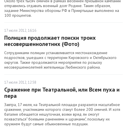
Около трех тысяч омичей в рамках весенней призывной кампании
отправились отдавать военный долг Родине. Таким образом,
задание Министерства обороны РФ в Прииртышье выполнено на
100 процентов.
17 июля 2012, 16:16
Полиция продолжает поиски троих
несовершеннолетних (Фото)
Сотрудниками полиции устанавливается местонахождение
подростков, ушедших с территории Кировского и Октябрьского
округов. Также продолжаются мероприятия по розыску
несовершеннолетней жительницы Любинского района.
17 июля 2012, 12:58
Сражение при Театральной, или Всем пуха и
пера
Завтра, 17 июля, на Театральной площади разразится масштабное
сражение, участниками которого станут более 200 омичей. И хотя
баталия обещается нешуточная, вояки вряд ли смогут
похвастаться" боевыми ранениями и шрамами", поскольку их
оружием будут самые обыкновенные подушки.