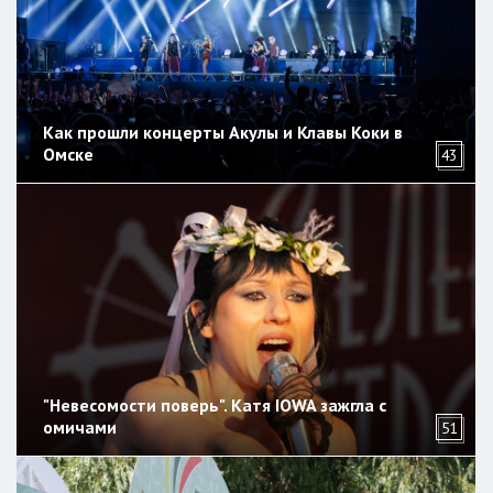
Как прошли концерты Акулы и Клавы Коки в
Омске
43
"Невесомости поверь". Катя IOWA зажгла с
омичами
51