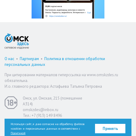
О нас
•
Партнерам
•
Политика в отношении обработки
персональных данных
При цитировании материалов гиперссылка на www.omskzdes.ru
обязательна.
И.о. главного редактора: Астафьева Татьяна Петровна
Омск, ул. Омская, 215 (помещение
А314)
omskzdes@inbox.ru
Тел.: +7 (913) 149 8496
Используя сайт, я даю согласие на обработку файлов
Принять
«cookie» и персональных данных в соответствии с
Версия для слабовидящих
Политикой