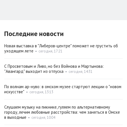
Последние новости
Новая выставка в "Либеров-центре" поможет не грустить об
уходящем лете
•
сегодня, 17:21
С Просветовым и Ливо, но без Войнова и Мартынова:
"Авангард" выходит из отпуска
•
сегодня, 14:31
По волнам ар-нуво: в омском музее стартуют лекции о "новом
искусстве"
•
сегодня, 13:13
Слушаем музыку на пикнике, гуляем по альтернативному
городу, лечим любовные расстройства: чем заняться в Омске
в выходные
•
сегодня, 10:04