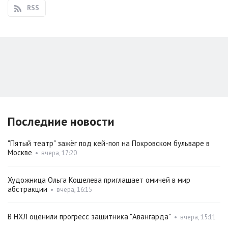
RSS
Последние новости
"Пятый театр" зажёг под кей-поп на Покровском бульваре в
Москве
•
вчера, 17:20
Художница Ольга Кошелева приглашает омичей в мир
абстракции
•
вчера, 16:15
В НХЛ оценили прогресс защитника "Авангарда"
•
вчера, 15:11