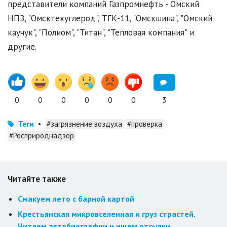
представители компаний Газпромнефть - Омский
НПЗ, "Омсктехуглерод", ТГК-11, "Омскшина", "Омский
каучук", "Полиом", "Титан", "Тепловая компания" и
другие.
0
0
0
0
0
0
3
Теги
•
#загрязнение воздуха
#проверка
#Росприроднадзор
Читайте также
Смакуем лето с барной картой
Крестьянская микровселенная и груз страстей.
Читаем автобиографии и ищем отсылки