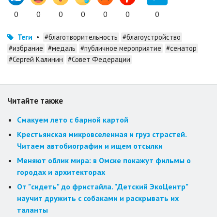
0
0
0
0
0
0
0
Теги
•
#благотворительность
#благоустройство
#избрание
#медаль
#публичное мероприятие
#сенатор
#Сергей Калинин
#Совет Федерации
Читайте также
Смакуем лето с барной картой
Крестьянская микровселенная и груз страстей.
Читаем автобиографии и ищем отсылки
Меняют облик мира: в Омске покажут фильмы о
городах и архитекторах
От "сидеть" до фристайла. "Детский ЭкоЦентр"
научит дружить с собаками и раскрывать их
таланты