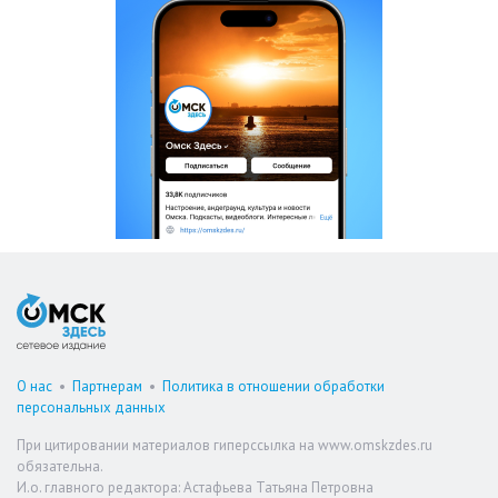
О нас
•
Партнерам
•
Политика в отношении обработки
персональных данных
При цитировании материалов гиперссылка на www.omskzdes.ru
обязательна.
И.о. главного редактора: Астафьева Татьяна Петровна