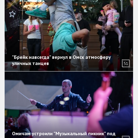
"Брейк навсегда" вернул в Омск атмосферу
уличных танцев
51
Омичам устроили "Музыкальный пикник" под