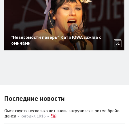
"Невесомости поверь". Катя IOWA зажгла с
омичами
51
Последние новости
Омск спустя несколько лет вновь закружился в ритме брейк-
данса
•
сегодня, 18:16
•