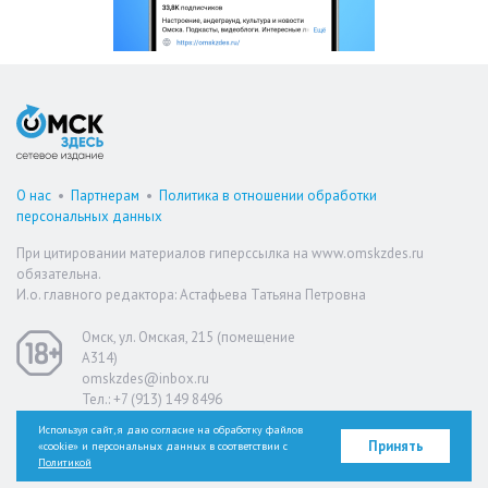
О нас
•
Партнерам
•
Политика в отношении обработки
персональных данных
При цитировании материалов гиперссылка на www.omskzdes.ru
обязательна.
И.о. главного редактора: Астафьева Татьяна Петровна
Омск, ул. Омская, 215 (помещение
А314)
omskzdes@inbox.ru
Тел.: +7 (913) 149 8496
Используя сайт, я даю согласие на обработку файлов
Принять
«cookie» и персональных данных в соответствии с
Версия для слабовидящих
Политикой