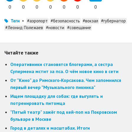
0
0
0
0
0
0
0
Теги
•
#аэропорт
#безопасность
#вокзал
#губернатор
#Леонид Полежаев
#новости
#совещание
Читайте также
Оперативники становятся блогерами, а сестра
Супермена мстит за пса. О чём новое кино в сети
От "Кино" до Римского‑Корсакова. Чем запомнился
первый вечер "Музыкального пикника"
Ищем площадку для собак: где выгулять и
потренировать питомца
"Пятый театр" зажёг под кей-поп на Покровском
бульваре в Москве
Город в деталях и масштабах. Итоги