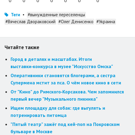
0
0
0
0
0
0
0
Теги
•
#вынужденные переселенцы
#Вячеслав Двораковский
#Олег Денисенко
#Украина
Читайте также
Город в деталях и масштабах. Итоги
выставки‑конкурса в музее "Искусство Омска"
Оперативники становятся блогерами, а сестра
Супермена мстит за пса. О чём новое кино в сети
От "Кино" до Римского‑Корсакова. Чем запомнился
первый вечер "Музыкального пикника"
Ищем площадку для собак: где выгулять и
потренировать питомца
"Пятый театр" зажёг под кей-поп на Покровском
бульваре в Москве