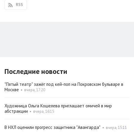
RSS
Последние новости
"Пятый театр" зажёг под кей-поп на Покровском бульваре в
Москве
•
вчера, 17:20
Художница Ольга Кошелева приглашает омичей в мир
абстракции
•
вчера, 16:15
В НХЛ оценили прогресс защитника "Авангарда"
•
вчера, 15:11