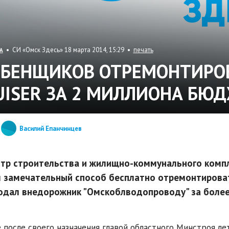
• СИ «Омск Здесь» 18 марта 2014, 15:29 •
печать
А
ЕБЕНЩИКОВ ОТРЕМОНТИРОВ
UISER ЗА 2 МИЛЛИОНА БЮ
Василий Епанчинцев
тр строительства и жилищно-коммунального компл
 замечательный способ бесплатно отремонтировать
одал внедорожник "Омскоблводопроводу" за более
 после своего назначения главой областного Минстроя ле