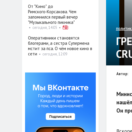
От "Кино" до
Римского‑Корсакова. Чем
запомнился первый вечер
"Музыкального пикника"
•
сегодня, 14:05
•
ПОЛИТИК
ГР
Оперативники становятся
блогерами, а сестра Супермена
мстит за пса. О чём новое кино в
CR
сети
•
сегодня, 12:09
Автор:
Минис
нашёл
Он пр
Вскоре