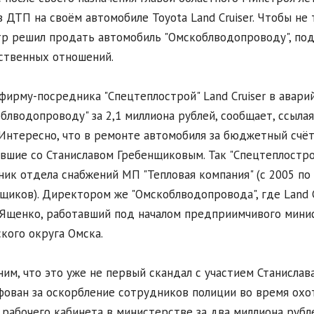
в ДТП на своём автомобиле Toyota Land Cruiser. Чтобы н
р решил продать автомобиль "Омскоблводопроводу", п
ственных отношений.
фирму-посредника "Спецтеплострой" Land Cruiser в авари
блводопроводу" за 2,1 миллиона рублей, сообщает, ссыл
 Интересно, что в ремонте автомобиля за бюджетный счёт
вшие со Станиславом Гребенщиковым. Так "Спецтеплостро
ник отдела снабжений МП "Тепловая компания" (с 2005 п
щиков). Директором же "Омскоблводопровода", где Land C
Ященко, работавший под началом предприимчивого минис
кого округа Омска.
им, что это уже не первый скандал с участием Станислав
ован за оскорбление сотрудников полиции во время охо
 рабочего кабинета в министерстве за два миллиона рубле