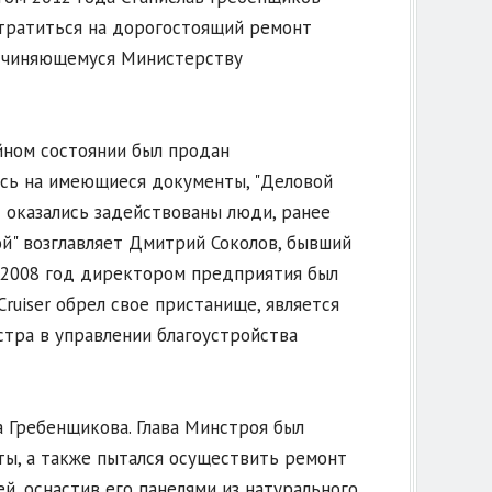
е тратиться на дорогостоящий ремонт
одчиняющемуся Министерству
йном состоянии был продан
аясь на имеющиеся документы, "Деловой
 оказались задействованы люди, ранее
й" возглавляет Дмитрий Соколов, бывший
о 2008 год директором предприятия был
ruiser обрел свое пристанище, является
тра в управлении благоустройства
а Гребенщикова. Глава Минстроя был
ты, а также пытался осуществить ремонт
й, оснастив его панелями из натурального