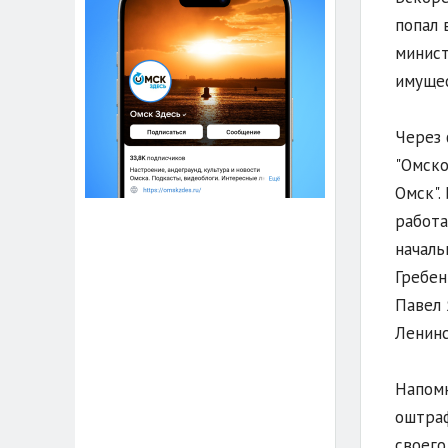
попал 
минист
имуще
Через 
"Омско
Омск".
работа
началь
Гребен
Павел 
Ленинс
Напомн
оштраф
своего