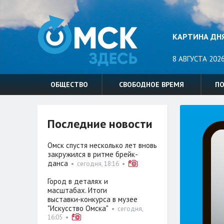
КАРТИНА ДН
8 АВГУСТА 2026
ОБЩЕСТВО
СВОБОДНОЕ ВРЕМЯ
П
Последние новости
Омск спустя несколько лет вновь
закружился в ритме брейк-
данса
•
сегодня, 18:16
•
Город в деталях и
масштабах. Итоги
выставки‑конкурса в музее
"Искусство Омска"
•
сегодня,
16:05
•