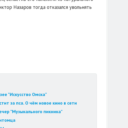
иктор Назаров тогда отказался увольнять
зее "Искусство Омска"
ит за пса. О чём новое кино в сети
вечер "Музыкального пикника"
питомца