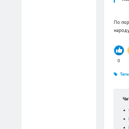
По пор
народу
0
Теги
Чи