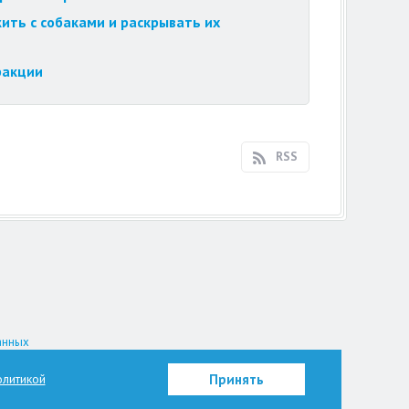
ить с собаками и раскрывать их
ракции
RSS
анных
на.
литикой
Принять