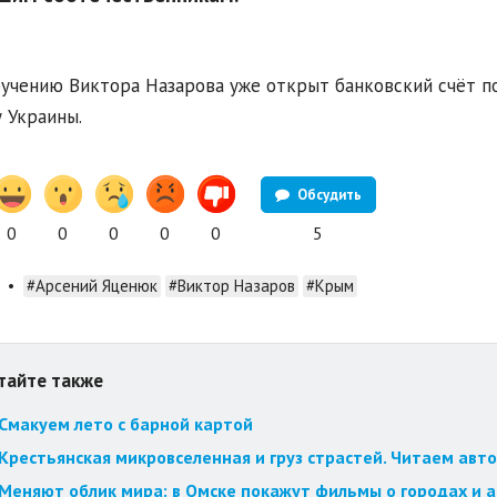
учению Виктора Назарова уже открыт банковский счёт п
 Украины.
Обсудить
0
0
0
0
0
5
•
#Арсений Яценюк
#Виктор Назаров
#Крым
тайте также
Смакуем лето с барной картой
Крестьянская микровселенная и груз страстей. Читаем авт
Меняют облик мира: в Омске покажут фильмы о городах и 