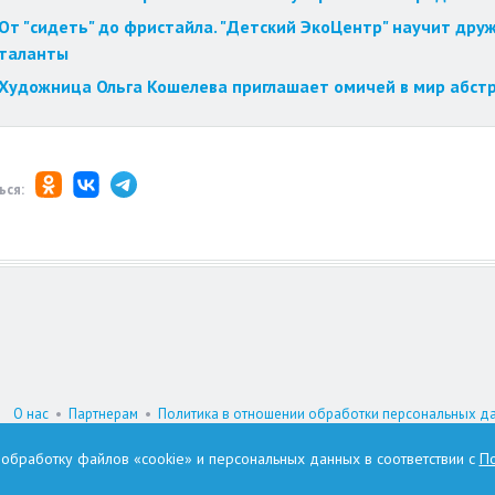
От "сидеть" до фристайла. "Детский ЭкоЦентр" научит друж
таланты
Художница Ольга Кошелева приглашает омичей в мир абст
ься:
О нас
•
Партнерам
•
Политика в отношении обработки персональных д
При цитировании материалов гиперссылка на www.omskzdes.ru обязатель
а обработку файлов «cookie» и персональных данных в соответствии с
По
И.о. главного редактора: Астафьева Татьяна Петровна