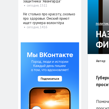
защитника "Авангарда"
•
сегодня, 15:11
Не столько про красоту, сколько
про здоровье. Омский приют
ищет грумера-волонтёра
ПОЛИТИК
•
сегодня, 14:16
НА
ФИ
Автор:
Губер
проси
Помочь
просит