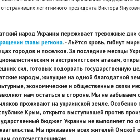
 отстранивших легитимного президента Виктора Януков
атский народ Украины переживает тревожные дни св
ращении главы региона
. - Льётся кровь, гибнут мир
ицах городов и поселков. За последние месяцы Укр
ционалистическим и экстремистским атакам, откр
ешних сил, готовых подорвать государственную це
атские народы, живущие на одной благодатной зе
льтурные, экономические и общественные связи ме
зволяют нам остаться в стороне. Мы не забываем 
мляков проживают на украинской земле. Особенно 
спублике Крым, открыто выступившей против произ
сударственный бюджет Украины не выполняет по о
язательства. Мы призываем всех жителей Омской 
шим соотечественникам.