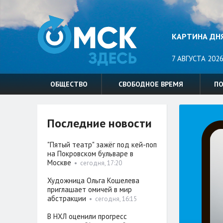
КАРТИНА ДН
7 АВГУСТА 2026
ОБЩЕСТВО
СВОБОДНОЕ ВРЕМЯ
П
Последние новости
"Пятый театр" зажёг под кей-поп
на Покровском бульваре в
Москве
•
сегодня, 17:20
Художница Ольга Кошелева
приглашает омичей в мир
абстракции
•
сегодня, 16:15
В НХЛ оценили прогресс