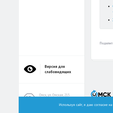
Поделит
Версия для
слабовидящих
Омск, ул. Омская, 215
(помещение А314)
Используя сайт, я даю согласие н
omskzdes@inbox.ru
Тел.: +7 (913) 149 8496