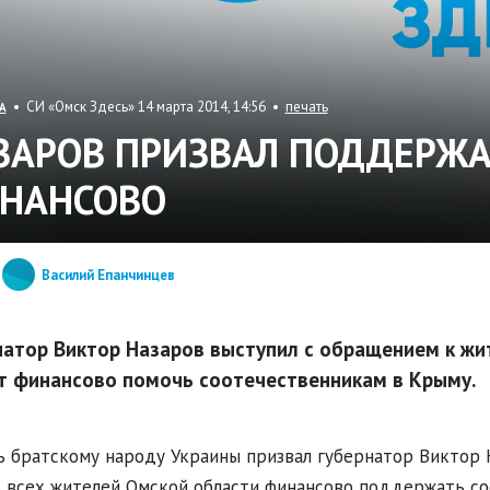
• СИ «Омск Здесь» 14 марта 2014, 14:56 •
печать
А
ЗАРОВ ПРИЗВАЛ ПОДДЕРЖ
НАНСОВО
Василий Епанчинцев
натор Виктор Назаров выступил с обращением к жит
т финансово помочь соотечественникам в Крыму.
 братскому народу Украины призвал губернатор Виктор 
 всех жителей Омской области финансово поддержать со