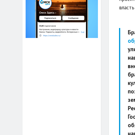
власть
Бр
об
ул
на
вн
бр
ку
по
зе
Ре
Го
об
на