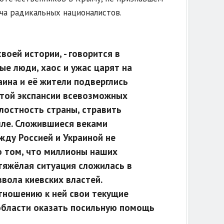
ича радикальных националистов.
оей истории, - говорится в
ные люди, хаос и ужас царят на
аина и её жители подверглись
ытой экспансии всевозможных
лостность страны, стравить
мле. Сложившиеся веками
жду Россией и Украиной не
о том, что миллионы наших
тяжёлая ситуация сложилась в
вола киевских властей.
тношению к ней свои текущие
области оказать посильную помощь