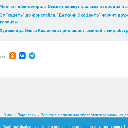
Меняют облик мира: в Омске покажут фильмы о городах и 
От "сидеть" до фристайла. "Детский ЭкоЦентр" научит друж
таланты
Художница Ольга Кошелева приглашает омичей в мир абст
ься:
О нас
•
Партнерам
•
Политика в отношении обработки персональных д
При цитировании материалов гиперссылка на www.omskzdes.ru обязатель
а обработку файлов «cookie» и персональных данных в соответствии с
По