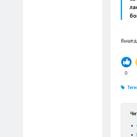
ла
бо
Вышедш
0
Теги
Чи