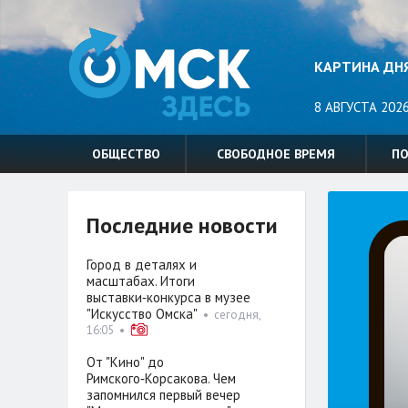
КАРТИНА ДН
8 АВГУСТА 2026
ОБЩЕСТВО
СВОБОДНОЕ ВРЕМЯ
П
Последние новости
Город в деталях и
масштабах. Итоги
выставки‑конкурса в музее
"Искусство Омска"
•
сегодня,
16:05
•
От "Кино" до
Римского‑Корсакова. Чем
запомнился первый вечер