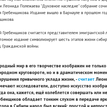
и Леонида Полежаева "Духовное наследие" собрание сочи
я Гребенщикова. Издание вышло в Барнауле в прошлом го
щикова.
й Гребенщиков считается представителем эмигрантской 
омное издание символизирует шесть этапов жизни сибирс
 Гражданской войны.
родный мир в его творчестве изображен не только
иродном круговороте, но и в драматическом момен
зрушения привычного уклада жизни, -
считает
Леони
мечают исследователи, доступно искусство изобр
гда она, кажется, ещё колеблется совершать или 
ебенщиков обладает тонким слухом в передаче ярко
тора в Сибири народ был всякий: простой и непрост