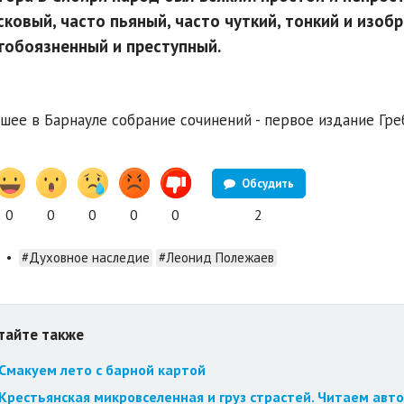
сковый, часто пьяный, часто чуткий, тонкий и изоб
гобоязненный и преступный.
ее в Барнауле собрание сочинений - первое издание Гре
Обсудить
0
0
0
0
0
2
•
#Духовное наследие
#Леонид Полежаев
тайте также
Смакуем лето с барной картой
Крестьянская микровселенная и груз страстей. Читаем авт