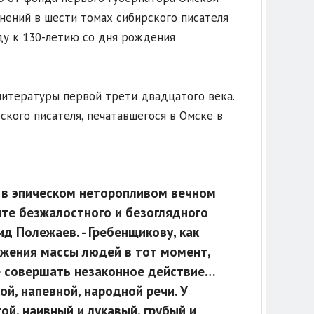
нений в шести томах сибирского писателя
ду к 130-летию со дня рождения
литературы первой трети двадцатого века.
кого писателя, печатавшегося в Омске в
 в эпическом неторопливом вечном
те безжалостного и безоглядного
д Полежаев. - Гребенщикову, как
ажения массы людей в тот момент,
не совершать незаконное действие…
й, напевной, народной речи. У
ой, наивный и лукавый, грубый и