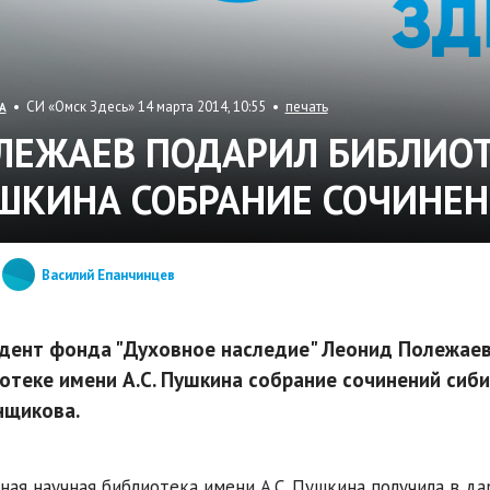
• СИ «Омск Здесь» 14 марта 2014, 10:55 •
печать
А
ЛЕЖАЕВ ПОДАРИЛ БИБЛИО
ШКИНА СОБРАНИЕ СОЧИНЕ
Василий Епанчинцев
дент фонда "Духовное наследие" Леонид Полежаев
отеке имени А.С. Пушкина собрание сочинений сиби
нщикова.
ная научная библиотека имени А.С. Пушкина получила в д