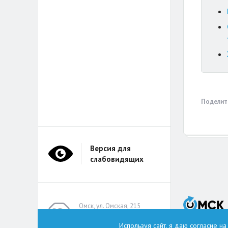
Поделит
Версия для
слабовидящих
Омск, ул. Омская, 215
(помещение А314)
Используя сайт, я даю согласие н
omskzdes@inbox.ru