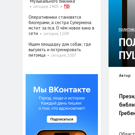
"Музыкального пикника"
•
сегодня, 14:05
•
Оперативники становятся
блогерами, а сестра Супермена
мстит за пса. О чём новое кино в
ПОЛИТИК
сети
•
сегодня, 12:09
ПО
Ищем площадку для собак: где
выгулять и потренировать
ПУ
питомца
•
сегодня, 10:07
Автор:
Прези
библи
Гребе
Област