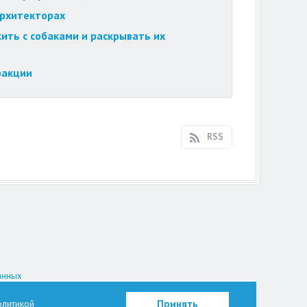
архитекторах
ить с собаками и раскрывать их
ракции
RSS
анных
на.
литикой
Принять