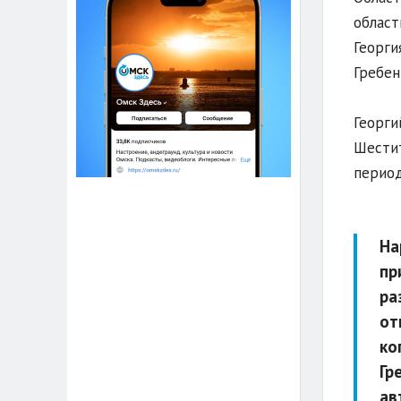
област
Георги
Гребен
Георги
Шестит
период
На
пр
ра
от
ко
Гр
ав