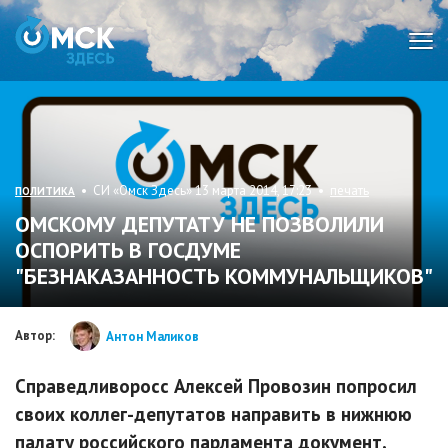
Мен
• СИ «Омск Здесь» 13 марта 2014, 17:23 •
печать
ПОЛИТИКА
ОМСКОМУ ДЕПУТАТУ НЕ ПОЗВОЛИЛИ
ОСПОРИТЬ В ГОСДУМЕ
"БЕЗНАКАЗАННОСТЬ КОММУНАЛЬЩИКОВ"
Автор:
Антон Маликов
Справедливоросс Алексей Провозин попросил
своих коллег-депутатов направить в нижнюю
палату российского парламента документ,