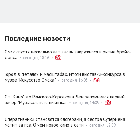
Последние новости
Омск спустя несколько лет вновь закружился в ритме брейк-
данса
•
сегодня, 18:16
•
Город в деталях и масштабах. Итоги выставки‑конкурса в
музее "Искусство Омска"
•
сегодня, 16:05
•
От "Кино" до Римского‑Корсакова. Чем запомнился первый
вечер "Музыкального пикника"
•
сегодня, 14:05
•
Оперативники становятся блогерами, а сестра Супермена
мстит за пса. О чём новое кино в сети
•
сегодня, 12:09