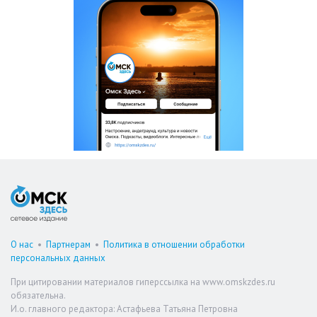
О нас
•
Партнерам
•
Политика в отношении обработки
персональных данных
При цитировании материалов гиперссылка на www.omskzdes.ru
обязательна.
И.о. главного редактора: Астафьева Татьяна Петровна