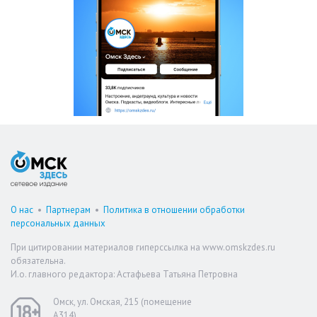
О нас
•
Партнерам
•
Политика в отношении обработки
персональных данных
При цитировании материалов гиперссылка на www.omskzdes.ru
обязательна.
И.о. главного редактора: Астафьева Татьяна Петровна
Омск, ул. Омская, 215 (помещение
А314)