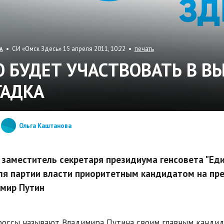
• СИ «Омск Здесь» 15 апреля 2011, 10:22 •
печать
А
О БУДЕТ УЧАСТВОВАТЬ В В
ГАДКА
Ольга Каштанова
 заместитель секретаря президиума генсовета "Ед
ля партии власти приоритетным кандидатом на пр
мир Путин
оссы называют Владимира Путина своим главным кандида