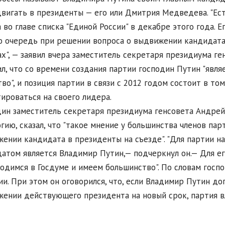
вигать в президенты — его или Дмитрия Медведева. "Ес
 во главе списка "Единой России" в декабре этого года. 
 очередь при решении вопроса о выдвижении кандидата
х", — заявил вчера заместитель секретаря президиума ге
л, что со времени создания партии господин Путин "явл
во", и позиция партии в связи с 2012 годом состоит в том
ироваться на своего лидера.
ин заместитель секретаря президиума генсовета Андрей 
гию, сказал, что "такое мнение у большинства членов па
ении кандидата в президенты на съезде". "Для партии н
атом является Владимир Путин,— подчеркнул он.— Для ег
одимся в Госдуме и имеем большинство". По словам госпо
ии. При этом он оговорился, что, если Владимир Путин 
ении действующего президента на новый срок, партия в