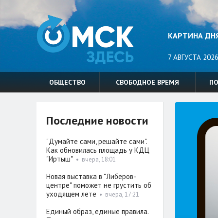
КАРТИНА ДН
7 АВГУСТА 2026
ОБЩЕСТВО
СВОБОДНОЕ ВРЕМЯ
П
Последние новости
"Думайте сами, решайте сами".
Как обновилась площадь у КДЦ
"Иртыш"
•
вчера, 18:01
Новая выставка в "Либеров-
центре" поможет не грустить об
уходящем лете
•
вчера, 17:21
Единый образ, единые правила.