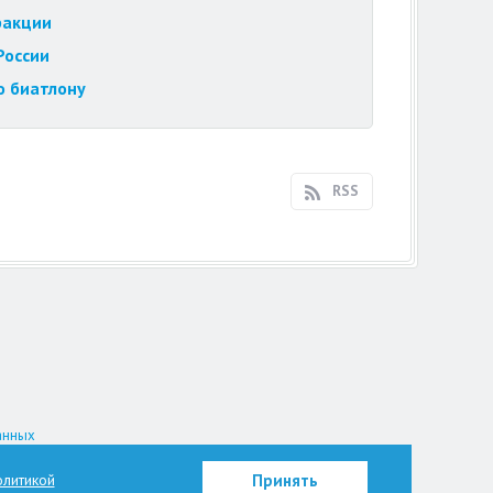
ракции
России
о биатлону
RSS
анных
на.
литикой
Принять