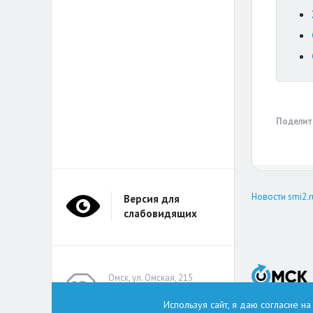
Поделит
Новости smi2.r
Версия для
слабовидящих
Омск, ул. Омская, 215
(помещение А314)
Используя сайт, я даю согласие н
omskzdes@inbox.ru