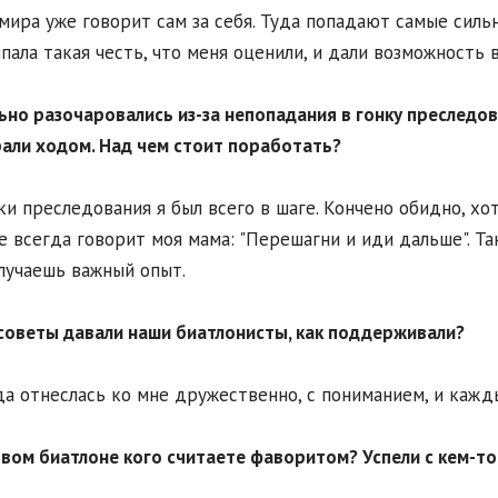
мира уже говорит сам за себя. Туда попадают самые сильн
пала такая честь, что меня оценили, и дали возможность 
ьно разочаровались из-за непопадания в гонку преследов
али ходом. Над чем стоит поработать?
ки преследования я был всего в шаге. Кончено обидно, хо
е всегда говорит моя мама: "Перешагни и иди дальше". Т
лучаешь важный опыт.
советы давали наши биатлонисты, как поддерживали?
а отнеслась ко мне дружественно, с пониманием, и кажд
вом биатлоне кого считаете фаворитом? Успели с кем-т