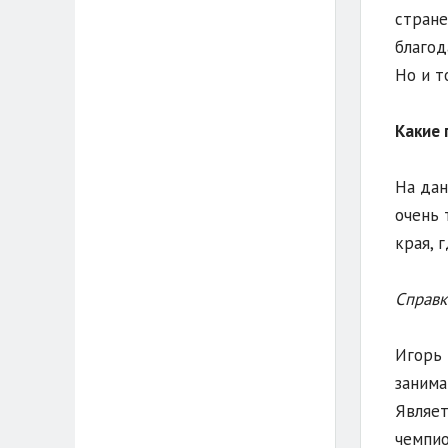
стране
благод
Но и т
Какие 
На дан
очень 
края, 
Справк
Игорь 
занима
Являет
чемпио