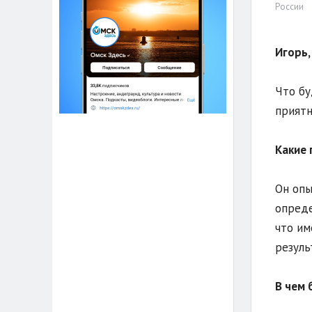
России
Игорь,
Что бу
приятн
Какие 
Он опы
опреде
что им
резуль
В чем 