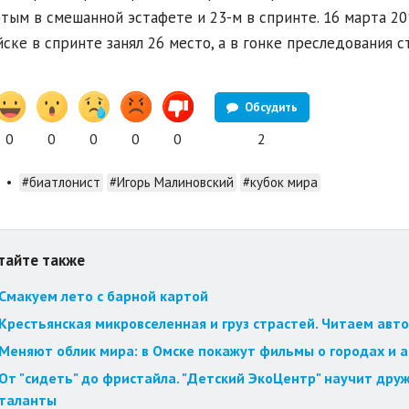
тым в смешанной эстафете и 23-м в спринте. 16 марта 20
ске в спринте занял 26 место, а в гонке преследования с
Обсудить
0
0
0
0
0
2
•
#биатлонист
#Игорь Малиновский
#кубок мира
тайте также
Смакуем лето с барной картой
Крестьянская микровселенная и груз страстей. Читаем авт
Меняют облик мира: в Омске покажут фильмы о городах и 
От "сидеть" до фристайла. "Детский ЭкоЦентр" научит друж
таланты