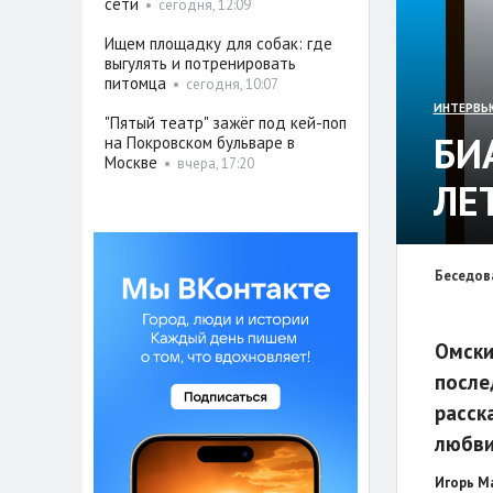
сети
•
сегодня, 12:09
Ищем площадку для собак: где
выгулять и потренировать
питомца
•
сегодня, 10:07
ИНТЕРВЬ
"Пятый театр" зажёг под кей-поп
БИ
на Покровском бульваре в
Москве
•
вчера, 17:20
ЛЕ
Беседов
Омски
после
расск
любви
Игорь М