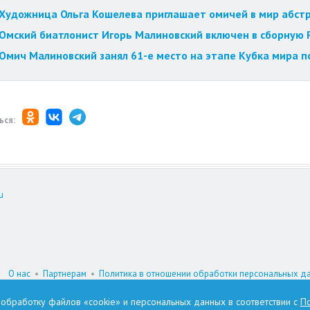
Художница Ольга Кошелева приглашает омичей в мир абст
Омский биатлонист Игорь Малиновский включен в сборную 
Омич Малиновский занял 61-е место на этапе Кубка мира п
ься:
u
О нас
•
Партнерам
•
Политика в отношении обработки персональных д
При цитировании материалов гиперссылка на www.omskzdes.ru обязатель
а обработку файлов «cookie» и персональных данных в соответствии с
По
И.о. главного редактора: Астафьева Татьяна Петровна