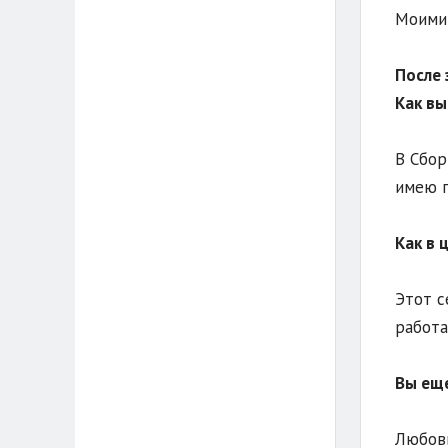
Моими 
После 
Как вы
В Сбор
имею п
Как в 
Этот с
работа
Вы еще
Любовь