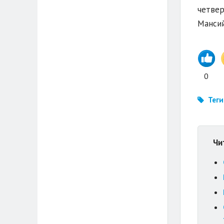
четвер
Мансий
0
Теги
Чи