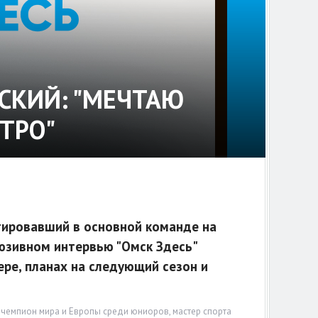
СКИЙ: "МЕЧТАЮ
СТРО"
тировавший в основной команде на
юзивном интервью "Омск Здесь"
ере, планах на следующий сезон и
 чемпион мира и Европы среди юниоров, мастер спорта