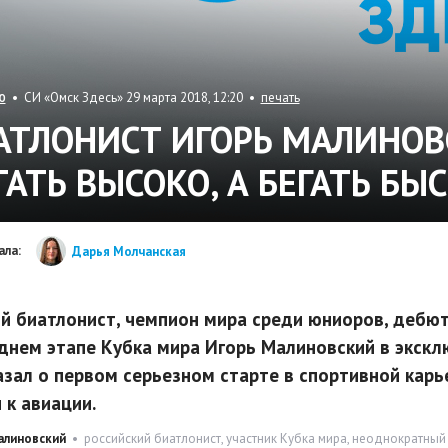
• СИ «Омск Здесь» 29 марта 2018, 12:20 •
печать
Ю
АТЛОНИСТ ИГОРЬ МАЛИНОВ
ТАТЬ ВЫСОКО, А БЕГАТЬ БЫ
ала:
Дарья Молчанская
й биатлонист, чемпион мира среди юниоров, дебю
днем этапе Кубка мира Игорь Малиновский в экскл
азал о первом серьезном старте в спортивной карь
 к авиации.
алиновский
• российский биатлонист, участник Кубка мира, неоднократный