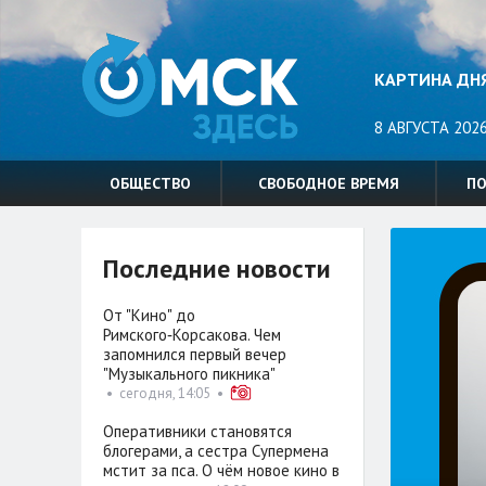
КАРТИНА ДН
8 АВГУСТА 2026
ОБЩЕСТВО
СВОБОДНОЕ ВРЕМЯ
П
Последние новости
От "Кино" до
Римского‑Корсакова. Чем
запомнился первый вечер
"Музыкального пикника"
•
сегодня, 14:05
•
Оперативники становятся
блогерами, а сестра Супермена
мстит за пса. О чём новое кино в