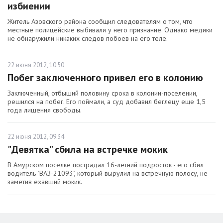
избиении
Житель Азовского района сообщил следователям о том, что
местные полицейские выбивали у него признание. Однако медики
не обнаружили никаких следов побоев на его теле.
22 июня 2012, 10:50
Побег заключенного привел его в колонию
Заключенный, отбыший половину срока в колонии-поселении,
решился на побег. Его поймали, а суд добавил беглецу еще 1,5
года лишения свободы.
22 июня 2012, 09:34
"Девятка" сбила на встречке мокик
В Амурском поселке пострадал 16-летний подросток - его сбил
водитель "ВАЗ-21093", который вырулил на встречную полосу, не
заметив ехавший мокик.