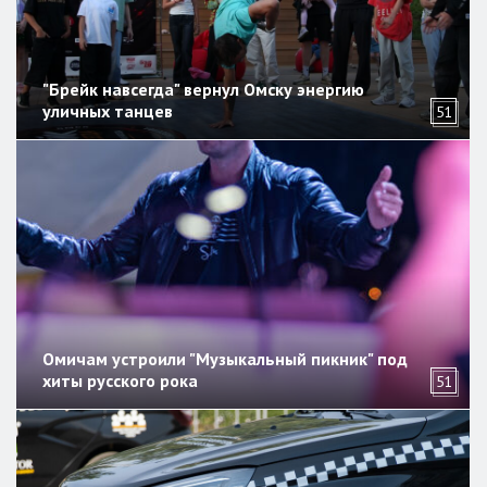
"Брейк навсегда" вернул Омску энергию
уличных танцев
51
Омичам устроили "Музыкальный пикник" под
хиты русского рока
51