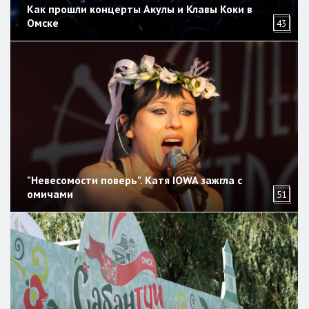
Как прошли концерты Акулы и Клавы Коки в
Омске
43
"Невесомости поверь". Катя IOWA зажгла с
омичами
51