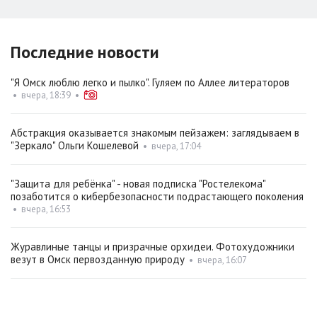
Последние новости
"Я Омск люблю легко и пылко". Гуляем по Аллее литераторов
•
вчера, 18:39
•
Абстракция оказывается знакомым пейзажем: заглядываем в
"Зеркало" Ольги Кошелевой
•
вчера, 17:04
"Защита для ребёнка" - новая подписка "Ростелекома"
позаботится о кибербезопасности подрастающего поколения
•
вчера, 16:53
Журавлиные танцы и призрачные орхидеи. Фотохудожники
везут в Омск первозданную природу
•
вчера, 16:07