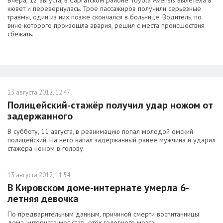
Вчера, 12 августа, в Саргатском районе Toyota Avensis вылетела в
кювет и перевернулась. Трое пассажиров получили серьезные
травмы, один из них позже скончался в больнице. Водитель, по
вине которого произошла авария, решил с места происшествия
сбежать.
13 августа 2012, 12:47
Полицейский-стажёр получил удар ножом от
задержанного
В субботу, 11 августа, в реанимацию попал молодой омский
полицейский. На него напал задержанный ранее мужчина и ударил
стажера ножом в голову.
13 августа 2012, 11:54
В Кировском доме-интернате умерла 6-
летняя девочка
По предварительным данным, причиной смерти воспитанницы
дома-интерната мог стать отёк головного мозга.