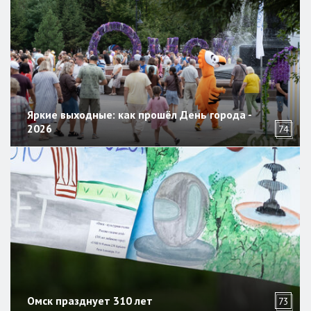
Яркие выходные: как прошёл День города -
2026
74
Омск празднует 310 лет
73