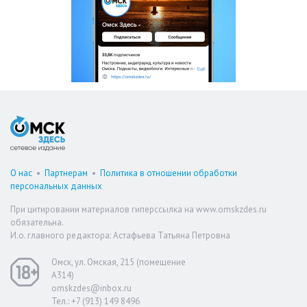
О нас
•
Партнерам
•
Политика в отношении обработки
персональных данных
При цитировании материалов гиперссылка на www.omskzdes.ru
обязательна.
И.о. главного редактора: Астафьева Татьяна Петровна
Омск, ул. Омская, 215 (помещение
А314)
omskzdes@inbox.ru
Тел.: +7 (913) 149 8496