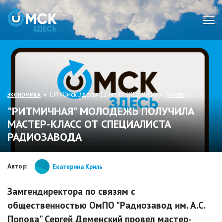
Мен
• СИ «Омск Здесь» 12 июля 2012, 09:30 •
печать
ЭКОНОМИКА
"РИТМИЧНАЯ" МОЛОДЕЖЬ ПОЛУЧИЛА
МАСТЕР-КЛАСС ОТ СПЕЦИАЛИСТА
РАДИОЗАВОДА
Автор:
Екатерина Криль
Замгендиректора по связям с
общественностью ОмПО "Радиозавод им. А.С.
Попова" Сергей Деменский провел мастер-