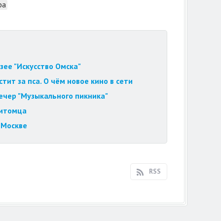
ра
зее "Искусство Омска"
ит за пса. О чём новое кино в сети
вечер "Музыкального пикника"
питомца
 Москве
RSS