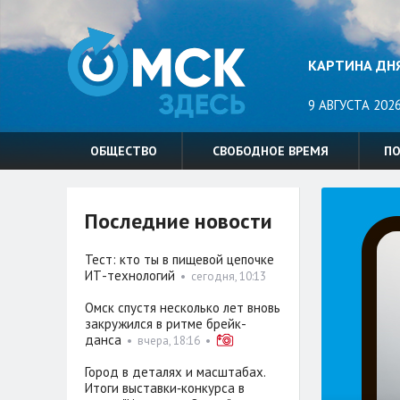
КАРТИНА ДН
9 АВГУСТА 2026
ОБЩЕСТВО
СВОБОДНОЕ ВРЕМЯ
П
Последние новости
Тест: кто ты в пищевой цепочке
ИТ-технологий
•
сегодня, 10:13
Омск спустя несколько лет вновь
закружился в ритме брейк-
данса
•
вчера, 18:16
•
Город в деталях и масштабах.
Итоги выставки‑конкурса в