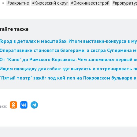
•
#закрытие
#Кировский округ
#Омскинвестстрой
#прокурату
тайте также
Город в деталях и масштабах. Итоги выставки‑конкурса в му
Оперативники становятся блогерами, а сестра Супермена мст
От "Кино" до Римского‑Корсакова. Чем запомнился первый 
Ищем площадку для собак: где выгулять и потренировать 
"Пятый театр" зажёг под кей-поп на Покровском бульваре в
ься: