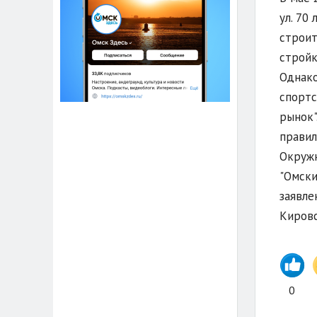
ул. 70
строит
стройк
Однако
спортс
рынок"
правил
Окружн
"Омски
заявле
Кировс
0