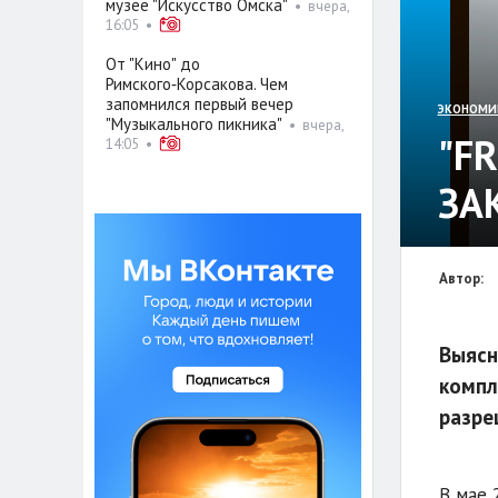
музее "Искусство Омска"
•
вчера,
16:05
•
От "Кино" до
Римского‑Корсакова. Чем
запомнился первый вечер
ЭКОНОМИ
"Музыкального пикника"
•
вчера,
"F
14:05
•
ЗА
Автор:
Выясн
компл
разре
В мае 