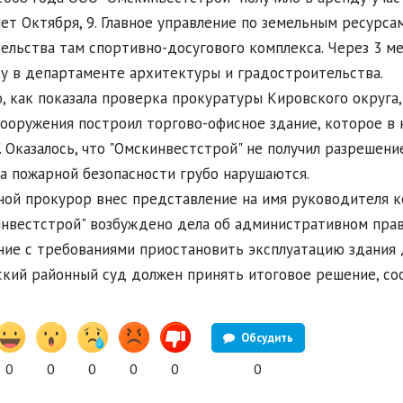
 лет Октября, 9. Главное управление по земельным ресурс
ельства там спортивно-досугового комплекса. Через 3 м
у в департаменте архитектуры и градостроительства.
, как показала проверка прокуратуры Кировского округа,
ооружения построил торгово-офисное здание, которое в н
. Оказалось, что "Омскинвестстрой" не получил разрешени
а пожарной безопасности грубо нарушаются.
ой прокурор внес представление на имя руководителя к
нвестстрой" возбуждено дела об административном прав
ние с требованиями приостановить эксплуатацию здания
кий районный суд должен принять итоговое решение, со
Обсудить
0
0
0
0
0
0