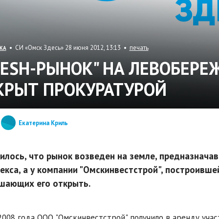
• СИ «Омск Здесь» 28 июня 2012, 13:13 •
печать
КА
RESH-РЫНОК" НА ЛЕВОБЕРЕ
КРЫТ ПРОКУРАТУРОЙ
Екатерина Криль
илось, что рынок возведен на земле, предназнача
екса, а у компании "Омскинвестстрой", построившей
шающих его открыть.
2008 года ООО "Омскинвестстрой" получило в аренду учас