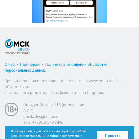
О нас
•
Партнерам
•
Политика в отношении обработки
персональных данных
При цитировании материалов гиперссылка на www.omskzdes.ru
обязательна.
И.о. главного редактора: Астафьева Татьяна Петровна
Омск, ул. Омская, 215 (помещение
А314)
omskzdes@inbox.ru
Тел.: +7 (913) 149 8496
Используя сайт, я даю согласие на обработку файлов
Принять
«cookie» и персональных данных в соответствии с
Версия для слабовидящих