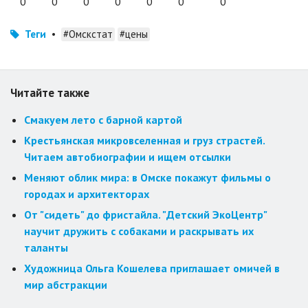
0
0
0
0
0
0
0
Теги
•
#Омскстат
#цены
Читайте также
Смакуем лето с барной картой
Крестьянская микровселенная и груз страстей.
Читаем автобиографии и ищем отсылки
Меняют облик мира: в Омске покажут фильмы о
городах и архитекторах
От "сидеть" до фристайла. "Детский ЭкоЦентр"
научит дружить с собаками и раскрывать их
таланты
Художница Ольга Кошелева приглашает омичей в
мир абстракции