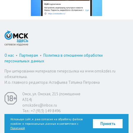
О нас
•
Партнерам
•
Политика в отношении обработки
персональных данных
При цитировании материалов гиперссылка на www.omskzdes.ru
обязательна.
И.о. главного редактора: Астафьева Татьяна Петровна
Омск, ул. Омская, 215 (помещение
А314)
omskzdes@inbox.ru
Тел.: +7 (913) 149 8496
Используя сайт, я даю согласие на обработку файлов
Принять
«cookie» и персональных данных в соответствии с
Версия для слабовидящих
Политикой