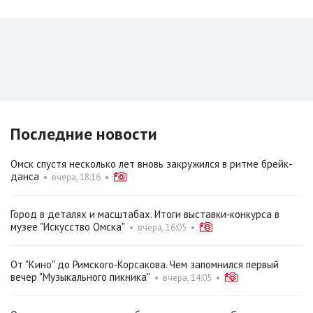
Последние новости
Омск спустя несколько лет вновь закружился в ритме брейк-
данса
•
вчера, 18:16
•
Город в деталях и масштабах. Итоги выставки‑конкурса в
музее "Искусство Омска"
•
вчера, 16:05
•
От "Кино" до Римского‑Корсакова. Чем запомнился первый
вечер "Музыкального пикника"
•
вчера, 14:05
•