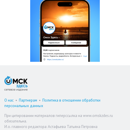
О нас
•
Партнерам
•
Политика в отношении обработки
персональных данных
При цитировании материалов гиперссылка на www.omskzdes.ru
обязательна.
И.о. главного редактора: Астафьева Татьяна Петровна